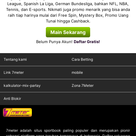
League, Spanish La Liga, German Bundesliga, bahkan NFL, NBA,
Tennis, dan E-sports. Nikmati juga promo menarik yang bisa anda
raih tiap harinya mulai dari Free Spin, Mystery Box, Promo Uang
Tunai hingga Cashback.
Main Sekarang
Belum Punya Akun!
Daftar Gratis!
Tentang kami
Cara Betting
Link 7meter
mobile
kalkulator-mix-parlay
Zona 7Meter
Anti Blokir
7meter
adalah situs sportbook paling populer dan merupakan pionir
sebagai platform agen taruhan terpercaya di Indonesia. Daftar sekarang