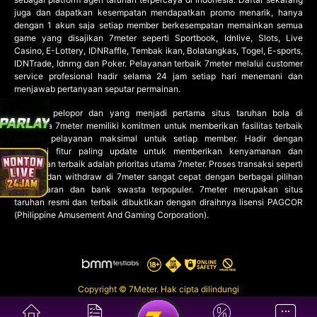
juga dan dapatkan kesempatan mendapatkan promo menarik, hanya
dengan 1 akun saja setiap member berkesempatan memainkan semua
game yang disajikan 7meter seperti Sportbook, Idnlive, Slots, Live
Casino, E-Lottery, IDNRaffle, Tembak ikan, Bolatangkas, Togel, E-sports,
IDNTrade, Idnrng dan Poker. Pelayanan terbaik 7meter melalui customer
service profesional hadir selama 24 jam setiap hari menemani dan
menjawab pertanyaan seputar permainan.
Sebagai pelopor dan yang menjadi pertama situs taruhan bola di
Indonesia 7meter memiliki komitmen untuk memberikan fasilitas terbaik
dengan pelayanan maksimal untuk setiap member. Hadir dengan
berbagai fitur paling update untuk memberikan kenyamanan dan
keamanan terbaik adalah prioritas utama 7meter. Proses transaksi seperti
deposit dan withdraw di 7meter sangat cepat dengan berbagai pilihan
pembayaran dan bank swasta terpopuler. 7meter merupakan situs
taruhan resmi dan terbaik dibuktikan dengan diraihnya lisensi PAGCOR
(Philippine Amusement And Gaming Corporation).
Copyright © 7Meter. Hak cipta dilindungi